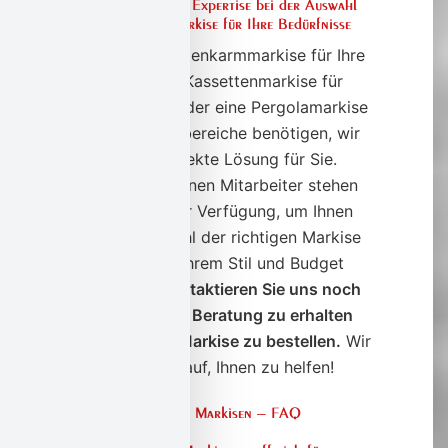
Nutzen Sie unsere Expertise bei der Auswahl
der passenden Markise für Ihre Bedürfnisse
Ob Sie eine Gelenkarmmarkise für Ihre
Terrasse, eine Kassettenmarkise für
Ihre Veranda oder eine Pergolamarkise
für Ihre Außenbereiche benötigen, wir
haben die perfekte Lösung für Sie.
Unsere erfahrenen Mitarbeiter stehen
Ihnen gerne zur Verfügung, um Ihnen
bei der Auswahl der richtigen Markise
zu helfen, die Ihrem Stil und Budget
entspricht.
Kontaktieren Sie uns noch
heute, um eine Beratung zu erhalten
oder um eine Markise zu bestellen.
Wir
freuen uns darauf, Ihnen zu helfen!
Häufige Fragen zu Markisen – FAQ