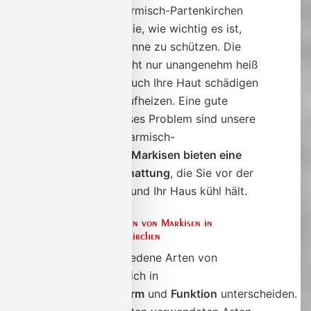
Wenn Sie in Garmisch-Partenkirchen
leben, wissen Sie, wie wichtig es ist,
sich vor der Sonne zu schützen. Die
Sonne kann nicht nur unangenehm heiß
sein, sondern auch Ihre Haut schädigen
und Ihr Haus aufheizen. Eine gute
Lösung für dieses Problem sind unsere
Markisen für Garmisch-
Partenkirchen.
Markisen bieten eine
effektive Beschattung
, die Sie vor der
Sonne schützt und Ihr Haus kühl hält.
Verschiedene Arten von Markisen in
Garmisch-Partenkirchen
Es gibt verschiedene Arten von
Markisen, die sich in
ihrer
Größe
,
Form
und
Funktion
unterscheiden.