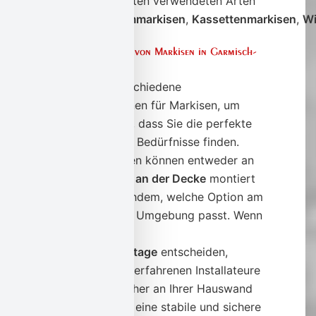
Die am häufigsten verwendeten Arten
sind
Gelenkarmmarkisen
,
Kassettenmarkisen
,
Wi
Montageoptionen von Markisen in Garmisch-
Partenkirchen
Wir bieten verschiedene
Montageoptionen für Markisen, um
sicherzustellen, dass Sie die perfekte
Lösung für Ihre Bedürfnisse finden.
Unsere Markisen können entweder an
der
Wand oder an der Decke
montiert
werden, je nachdem, welche Option am
besten zu Ihrer Umgebung passt. Wenn
Sie sich für
eine
Wandmontage
entscheiden,
können unsere erfahrenen Installateure
die Markise sicher an Ihrer Hauswand
befestigen, um eine stabile und sichere