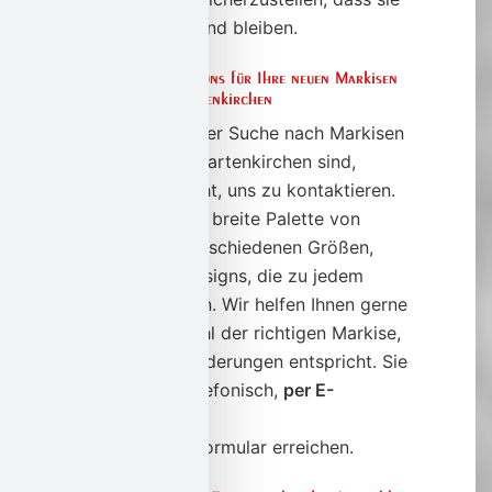
in gutem Zustand bleiben.
Kontaktieren Sie uns für Ihre neuen Markisen
in Garmisch-Partenkirchen
Wenn Sie auf der Suche nach Markisen
für Garmisch-Partenkirchen sind,
zögern Sie nicht, uns zu kontaktieren.
Wir bieten eine breite Palette von
Markisen in verschiedenen Größen,
Farben und Designs, die zu jedem
Hausstil passen. Wir helfen Ihnen gerne
bei der Auswahl der richtigen Markise,
die Ihren Anforderungen entspricht. Sie
können uns telefonisch,
per E-
Mail
oder über
unser Kontaktformular erreichen.