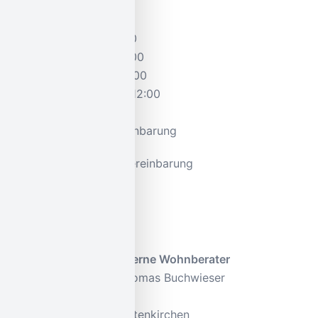
Öffnungszeiten
Montag:
09:30–12:00
Dienstag:
09:30–12:00
Mittwoch:
09:30–12:00
Donnerstag:
09:30–12:00
Freitag:
09:30–12:00
Samstag:
nach Vereinbarung
Nachmittags nach Vereinbarung
Kontakt
Meisterbetrieb | 5 Sterne Wohnberater
Raumausstattung Thomas Buchwieser
Hagenrainweg 16
82467 Garmisch-Partenkirchen