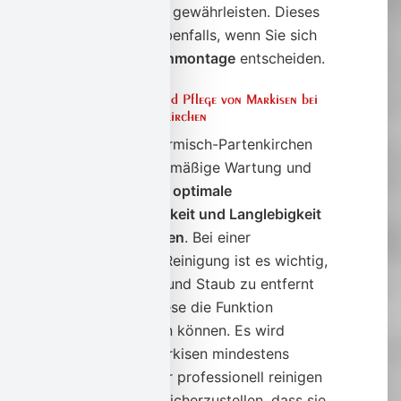
Befestigung zu gewährleisten. Dieses
gilt natürlich ebenfalls, wenn Sie sich
für eine
Deckenmontage
entscheiden.
Instandhaltung und Pflege von Markisen bei
Garmisch-Partenkirchen
Markisen in Garmisch-Partenkirchen
erfordern regelmäßige Wartung und
Pflege, um ihre
optimale
Funktionsfähigkeit und Langlebigkeit
zu gewährleisten
. Bei einer
regelmäßigen Reinigung ist es wichtig,
dass Schmutz und Staub zu entfernt
werden, die diese die Funktion
beeinträchtigen können. Es wird
empfohlen, Markisen mindestens
einmal pro Jahr professionell reinigen
zu lassen, um sicherzustellen, dass sie